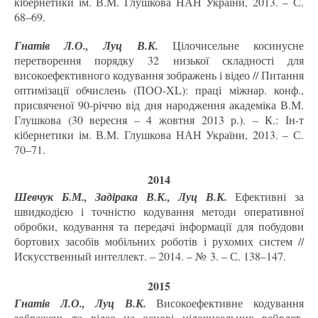
кібернетики ім. В.М. Глушкова НАН України, 2013. – С.
68–69.
Гнатів Л.О., Луц В.К.
Цілочисельне косинусне
перетворення порядку 32 низької складності для
високоефективного кодування зображень і відео // Питання
оптимізації обчислень (ПОО-XL): праці міжнар. конф.,
присвяченої 90-річчю від дня народження академіка В.М.
Глушкова (30 вересня – 4 жовтня 2013 р.). – К.: Ін-т
кібернетики ім. В.М. Глушкова НАН України, 2013. – С.
70–71.
2014
Шевчук Б.М., Задірака В.К., Луц В.К.
Ефективні за
швидкодією і точністю кодування методи оперативної
обробки, кодування та передачі інформації для побудови
бортових засобів мобільних роботів і рухомих систем //
Искусственный интеллект. – 2014. – № 3. – С. 138–147.
2015
Гнатів Л.О., Луц В.К.
Високоефективне кодування
зображень та відео на основі цілочисельних вейвлет-