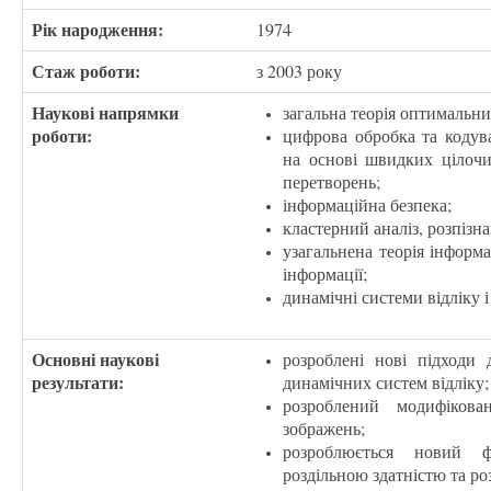
Рік народження:
1974
Стаж роботи:
з 2003 року
Наукові напрямки
загальна теорія оптимальни
роботи:
цифрова обробка та кодува
на основі швидких цілоч
перетворень;
інформаційна безпека;
кластерний аналіз, розпізна
узагальнена теорія інформа
інформації;
динамічні системи відліку і
Основні наукові
розроблені нові підходи
результати:
динамічних систем відліку;
розроблений модифікован
зображень;
розроблюється новий 
роздільною здатністю та ро