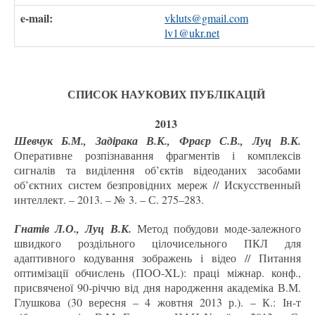
e-mail:
vkluts@gmail.com
lv1@ukr.net
СПИСОК НАУКОВИХ ПУБЛІКАЦІЙ
2013
Шевчук Б.М., Задірака В.К., Фраєр С.В., Луц В.К.
Оперативне розпізнавання фрагментів і комплексів
сигналів та виділення об’єктів відеоданих засобами
об’єктних систем безпровідних мереж // Искусственный
интеллект. – 2013. – № 3. – С. 275–283.
Гнатів Л.О., Луц В.К.
Метод побудови моде-залежного
швидкого роздільного цілочисельного ПКЛ для
адаптивного кодування зображень і відео // Питання
оптимізації обчислень (ПОО-XL): праці міжнар. конф.,
присвяченої 90-річчю від дня народження академіка В.М.
Глушкова (30 вересня – 4 жовтня 2013 р.). – К.: Ін-т