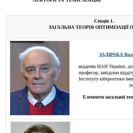
Секція 1.
ЗАГАЛЬНА ТЕОРІЯ ОПТИМІЗАЦІЇ
ЗАДIРАКА Вале
академік НАН України, до
професор, завідувач відділ
Інституту кібернетики ім
(
Елементи загальної те