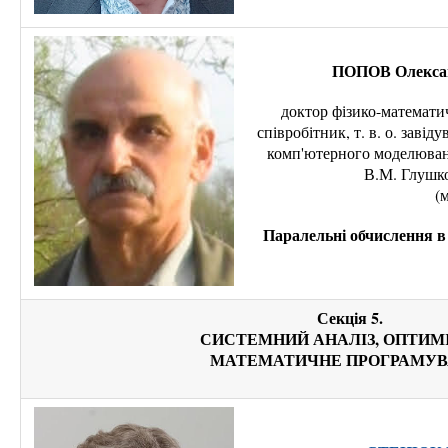
ПОПОВ Олексан
доктор фізико-математи
співробітник, т. в. о. завід
комп'ютерного моделюванн
В.М. Глушк
(
Паралельні обчислення 
Секція 5.
СИСТЕМНИЙ АНАЛІЗ, ОПТИМІ
МАТЕМАТИЧНЕ ПРОГРАМУ