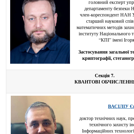
головний експерт упр
департаменту безпеки Н
член-кореспондент НАН Ук
старший науковий спів
математичних методів захис
інституту Національного т
“КПІ” імені Ігоря
Застосування загальної т
криптографії, стеганогр
Секція 7.
КВАНТОВІ ОБЧИСЛЕНН
ВАСІЛІУ Єв
доктор технічних наук, пр
технічного захисту ін
Інформаційних технологі