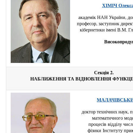
ХІМІЧ Олекс
академік НАН України, до
професор, заступник директ
кібернетики імені В.М. Г
Високопроду
Секція 2.
НАБЛИЖЕННЯ ТА ВІДНОВЛЕННЯ ФУНКЦІЙ
МАЛАЧІВСЬКИЙ
доктор технічних наук, п
математичного мод
процесів
відділу чис
фізики
Інституту при