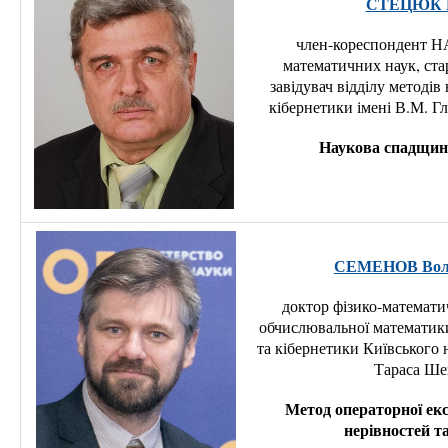
СТЕЦЮК П
член-кореспондент НА
математичних наук, ста
завідувач відділу методів 
кібернетики імені В.М. Г
Наукова спадщин
СЕМЕНОВ Воло
доктор фізико-математи
обчислювальної математик
та кібернетики Київського 
Тараса Шев
Метод операторної екс
нерівностей т