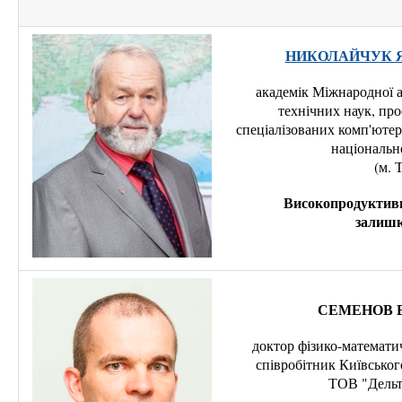
НИКОЛАЙЧУК Яр
академік Міжнародної а
технічних наук, пр
спеціалізованих комп'ютер
національн
(м. 
Високопродуктивн
залишк
СЕМЕНОВ Ва
доктор фізико-математи
співробітник Київськог
ТОВ "Дельт