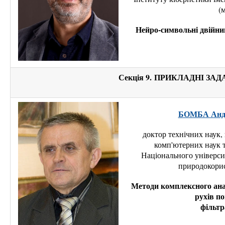
(
Нейро-символьні двійни
Секція 9.
ПРИКЛАДНІ ЗАД
БОМБА Андр
доктор технічних наук,
комп'ютерних наук 
Національного універси
природокорис
Методи комплексного ан
рухів п
фільтр