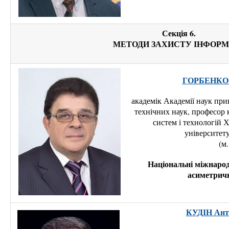
Секція 6.
МЕТОДИ ЗАХИСТУ ІНФОРМ
ГОРБЕНКО 
академік Академії наук при
технічних наук, професор
систем і технологій 
університету
(м.
Національні міжнарод
асиметрич
КУДІН Ант