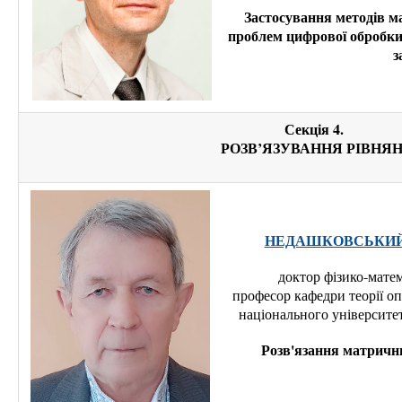
Застосування методів м
проблем цифрової обробки
з
Секція 4.
РОЗВ’ЯЗУВАННЯ РІВНЯ
НЕДАШКОВСЬКИЙ М
доктор фізико-мате
професор кафедри теорії о
національного університет
Розв'язання матричн