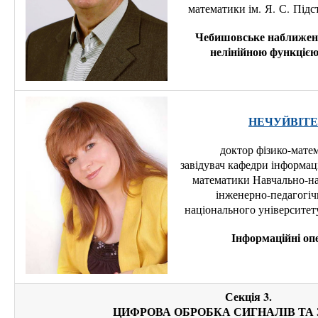
математики ім. Я. С. Підс
Чебишовське наближенн
нелінійною функцією
НЕЧУЙВІТЕР
доктор фізико-мате
завідувач кафедри інформац
математики Навчально-на
інженерно-педагогіч
національного університету
Інформаційні оп
Секція 3.
ЦИФРОВА ОБРОБКА СИГНАЛІВ ТА