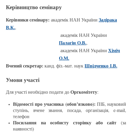
Керівництво семінару
Керівники семінару:
Задірака
академік НАН України
В.К.
,
академік НАН України
Палагін О.В.
,
Хіміч
академік НАН України
О.М.
Вчений секретар:
Швідченко І.В.
канд. фіз.-мат. наук
Умови участі
Оргкомітету
Для участі необхідно подати до
:
Відомості про учасника (обов’язково):
ПІБ, науковий
ступінь, вчене звання, посада, організація, e-mail,
телефон
Посилання на особисту сторінку або сайт
(за
наявності)