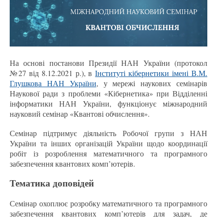
На основі постанови Президії НАН України (протокол
№27 від 8.12.2021 р.), в
Інституті кібернетики імені В.М.
Глушкова НАН України
,
у мережі наукових семінарів
Наукової ради з проблеми «Кібернетика» при Відділенні
інформатики НАН України, функціонує міжнародний
науковий семінар «Квантові обчислення».
Семінар підтримує діяльність Робочої групи з НАН
України та інших організацій України щодо координації
робіт із розроблення математичного та програмного
забезпечення квантових комп’ютерів.
Тематика доповідей
Семінар охоплює розробку математичного та програмного
забезпечення квантових комп’ютерів для задач, де