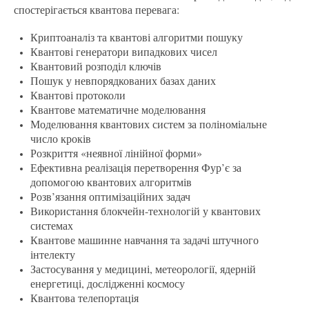
спостерігається квантова перевага:
Криптоаналіз та квантові алгоритми пошуку
Квантові генератори випадкових чисел
Квантовий розподіл ключів
Пошук у невпорядкованих базах даних
Квантові протоколи
Квантове математичне моделювання
Моделювання квантових систем за поліноміальне
число кроків
Розкриття «неявної лінійної форми»
Ефективна реалізація перетворення Фур’є за
допомогою квантових алгоритмів
Розв’язання оптимізаційних задач
Використання блокчейн-технологій у квантових
системах
Квантове машинне навчання та задачі штучного
інтелекту
Застосування у медицині, метеорології, ядерній
енергетиці, дослідженні космосу
Квантова телепортація